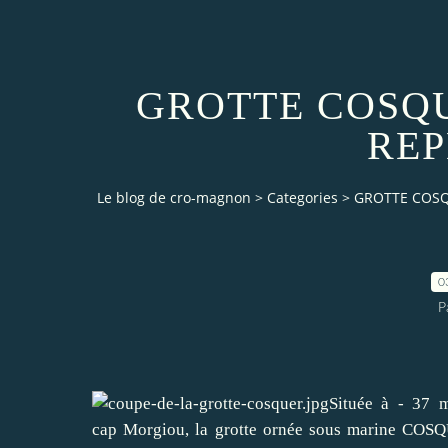
GROTTE COSQU
REP
Le blog de cro-magnon
>
Categories
>
GROTTE COSQ
0
P
Située à - 37 m
cap Morgiou, la grotte ornée sous marine COSQU